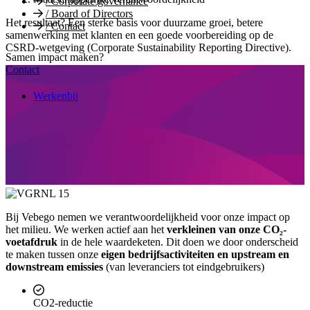
/
Corporate governance
/
Board of Directors
Het resultaat? Een sterke basis voor duurzame groei, betere
/
Contact
samenwerking met klanten en een goede voorbereiding op de
CSRD-wetgeving (Corporate Sustainability Reporting Directive).
Samen impact maken?
Contact
Werkenbij
Bij Vebego nemen we verantwoordelijkheid voor onze impact op
het milieu. We werken actief aan het
verkleinen van onze CO₂-
voetafdruk
in de hele waardeketen. Dit doen we door onderscheid
te maken tussen onze
e
igen bedrijfsactiviteiten en u
pstream en
downstream emissies
(van leveranciers tot eindgebruikers)
CO2-reductie