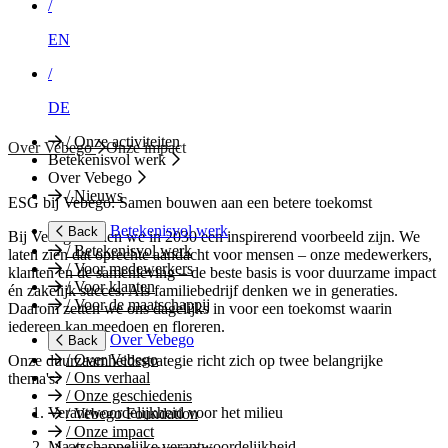
/
EN
/
DE
/
Onze activiteiten
Over Vebego
Onze impact
Betekenisvol werk
Over Vebego
/
Nieuws
ESG bij Vebego: Samen bouwen aan een betere toekomst
Betekenisvol werk
Back
Bij Vebego willen we in 2030 een inspirerend voorbeeld zijn. We
/
Betekenisvol werk
laten zien dat oprechte aandacht voor mensen – onze medewerkers,
/
Voor medewerkers
klanten en de samenleving – de beste basis is voor duurzame impact
/
Voor klanten
én zakelijk succes. Als familiebedrijf denken we in generaties.
/
Voor de maatschappij
Daarom zetten we ons dagelijks in voor een toekomst waarin
iedereen kan meedoen en floreren.
Over Vebego
Back
/
Over Vebego
Onze duurzaamheidsstrategie richt zich op twee belangrijke
/
Ons verhaal
thema's:
/
Onze geschiedenis
Verantwoordelijkheid voor het milieu
/
Vebego Foundation
/
Onze impact
Maatschappelijke verantwoordelijkheid