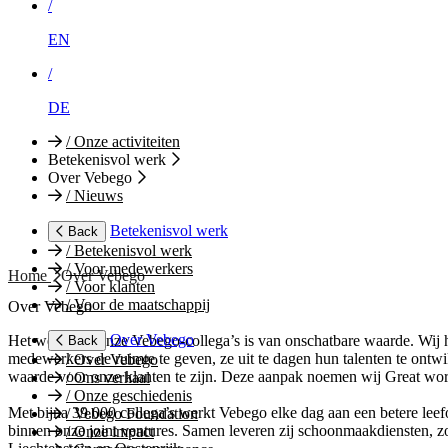
/
EN
/
DE
/
Onze activiteiten
Betekenisvol werk
Over Vebego
/
Nieuws
Betekenisvol werk
Back
/
Betekenisvol werk
/
Voor medewerkers
Home
Over Vebego
/
Voor klanten
/
Voor de maatschappij
Over Vebego
Over Vebego
Het werk van onze Vebego-collega’s is van onschatbare waarde. Wij
Back
medewerkers de ruimte te geven, ze uit te dagen hun talenten te ontw
/
Over Vebego
waarde voor onze klanten te zijn. Deze aanpak noemen wij Great wor
/
Ons verhaal
/
Onze geschiedenis
Met bijna 39.000 collega’s werkt Vebego elke dag aan een betere leef
/
Vebego Foundation
binnen onze joint ventures. Samen leveren zij schoonmaakdiensten, z
/
Onze impact