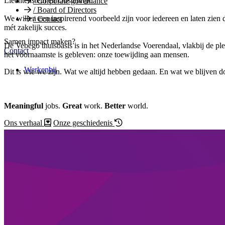
Liechtenstein en Oostenrijk.
/
Corporate governance
/
Board of Directors
We willen een inspirerend voorbeeld zijn voor iedereen en laten zien
/
Contact
mét zakelijk succes.
Samen impact maken?
De Vebego thuisbasis is in het Nederlandse Voerendaal, vlakbij de plek
Contact
het voornaamste is gebleven: onze toewijding aan mensen.
Werkenbij
Dit is wie we zijn. Wat we altijd hebben gedaan. En wat we blijven d
Meaningful
jobs.
Great
work.
Better
world.
Ons verhaal
Onze geschiedenis