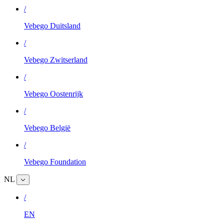
/
Vebego Duitsland
/
Vebego Zwitserland
/
Vebego Oostenrijk
/
Vebego België
/
Vebego Foundation
NL
/
EN