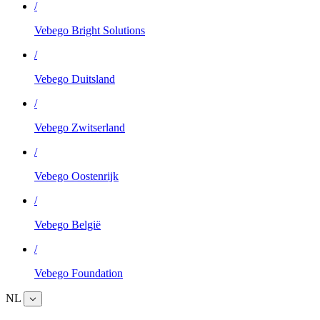
/
Vebego Bright Solutions
/
Vebego Duitsland
/
Vebego Zwitserland
/
Vebego Oostenrijk
/
Vebego België
/
Vebego Foundation
NL