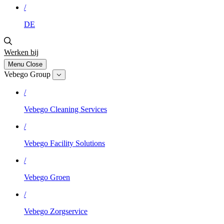
/
DE
Werken bij
Menu
Close
Vebego Group
/
Vebego Cleaning Services
/
Vebego Facility Solutions
/
Vebego Groen
/
Vebego Zorgservice