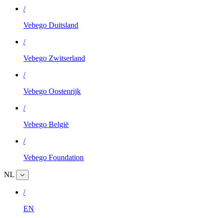
/
Vebego Duitsland
/
Vebego Zwitserland
/
Vebego Oostenrijk
/
Vebego België
/
Vebego Foundation
NL
/
EN