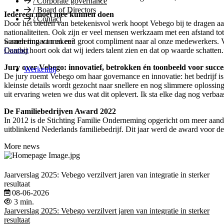
/
Corporate governance
/
Board of Directors
Iedereen moet mee kunnen doen
/
Contact
Door het bieden van betekenisvol werk hoopt Vebego bij te dragen a
nationaliteiten. Ook zijn er veel mensen werkzaam met een afstand tot 
waardering van en een groot compliment naar al onze medewerkers. Veb
Samen impact maken?
Daarbij hoort ook dat wij ieders talent zien en dat op waarde schatten.
Contact
Jury over Vebego: innovatief, betrokken én toonbeeld voor succe
Werkenbij
De jury roemt Vebego om haar governance en innovatie: het bedrijf is 
kleinste details wordt gezocht naar snellere en nog slimmere oplossi
uit ervaring weten we dus wat dit oplevert. Ik sta elke dag nog ver
De Familiebedrijven Award 2022
In 2012 is de Stichting Familie Onderneming opgericht om meer aanda
uitblinkend Nederlands familiebedrijf. Dit jaar werd de award voor d
More news
Jaarverslag 2025: Vebego verzilvert jaren van integratie in sterker
resultaat
08-06-2026
3 min.
Jaarverslag 2025: Vebego verzilvert jaren van integratie in sterker
resultaat