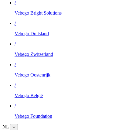
/
Vebego Bright Solutions
/
Vebego Duitsland
/
Vebego Zwitserland
/
Vebego Oostenrijk
/
Vebego België
/
Vebego Foundation
NL