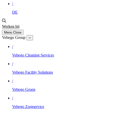
/
DE
Werken bij
Menu
Close
Vebego Group
/
Vebego Cleaning Services
/
Vebego Facility Solutions
/
Vebego Groen
/
Vebego Zorgservice