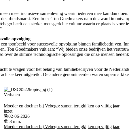
an een meer inclusieve samenleving waarin iedereen mee kan dan doen.
de arbeidsmarkt. Een trotse Ton Goedmakers nam de award in ontvangst: “
ego heeft een sterke, mensgerichte cultuur waarin er plaats is voor ie
”
svolle opvolging
een toonbeeld voor succesvolle opvolging binnen familiebedrijven. Inno
ngen. Ton Goedmakers vult aan: “Wij bieden onze bedrijven het vertrou
baasd over de slimme technologische oplossingen die onze mensen beden
cht te vragen voor het belang van familiebedrijven voor de Nederlands
e achtste keer uitgereikt. De andere genomineerden waren supermarktke
Verhalen
Moeder en dochter bij Vebego: samen terugkijken op vijftig jaar
inzet
02-06-2026
3 min.
Moeder en dochter bij Vebego: samen terugkijken op vijftig jaar