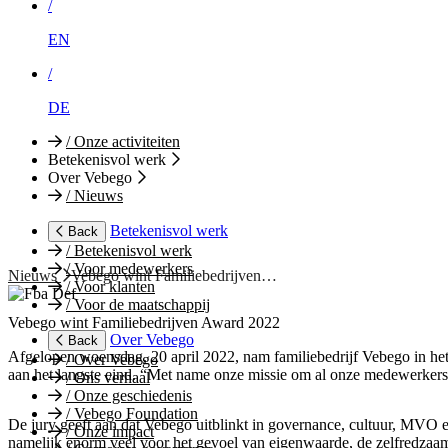
/
EN
/
DE
/
Onze activiteiten
Betekenisvol werk
Over Vebego
/
Nieuws
Betekenisvol werk
Back
/
Betekenisvol werk
/
Voor medewerkers
Nieuws
Vebego wint Familiebedrijven…
/
Voor klanten
/
Voor de maatschappij
Vebego wint Familiebedrijven Award 2022
Over Vebego
Back
Afgelopen woensdag, 20 april 2022, nam familiebedrijf Vebego in het
/
Over Vebego
aan het langste eind. “Met name onze missie om al onze medewerkers 
/
Ons verhaal
/
Onze geschiedenis
/
Vebego Foundation
De jury geeft aan dat Vebego uitblinkt in governance, cultuur, MVO e
/
Onze impact
namelijk enorm veel voor het gevoel van eigenwaarde, de zelfredza