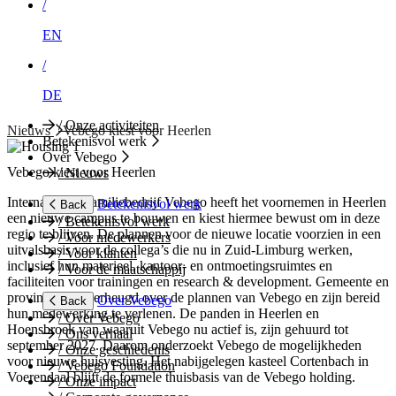
/
EN
/
DE
/
Onze activiteiten
Nieuws
Vebego kiest voor Heerlen
Betekenisvol werk
Over Vebego
Vebego kiest voor Heerlen
/
Nieuws
Internationaal familiebedrijf Vebego heeft het voornemen in Heerlen
Betekenisvol werk
Back
een nieuwe campus te bouwen en kiest hiermee bewust om in deze
/
Betekenisvol werk
regio te blijven. De plannen voor de nieuwe locatie voorzien in een
/
Voor medewerkers
uitvalsbasis voor de collega’s die nu in Zuid-Limburg werken,
/
Voor klanten
inclusief hun materieel, kantoor- en ontmoetingsruimtes en
/
Voor de maatschappij
faciliteiten voor trainingen en research & development. Gemeente en
provincie zijn verheugd over de plannen van Vebego en zijn bereid
Over Vebego
Back
hun medewerking te verlenen. De panden in Heerlen en
/
Over Vebego
Hoensbroek van waaruit Vebego nu actief is, zijn gehuurd tot
/
Ons verhaal
september 2027. Daarom onderzoekt Vebego de mogelijkheden
/
Onze geschiedenis
voor nieuwe huisvesting. Het nabijgelegen kasteel Cortenbach in
/
Vebego Foundation
Voerendaal blijft de formele thuisbasis van de Vebego holding.
/
Onze impact