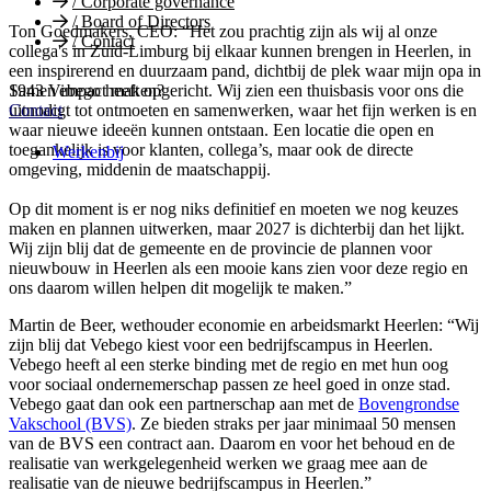
/
Corporate governance
/
Board of Directors
Ton Goedmakers, CEO: “Het zou prachtig zijn als wij al onze
/
Contact
collega's in Zuid-Limburg bij elkaar kunnen brengen in Heerlen, in
een inspirerend en duurzaam pand, dichtbij de plek waar mijn opa in
1943 Vebego heeft opgericht. Wij zien een thuisbasis voor ons die
Samen impact maken?
uitnodigt tot ontmoeten en samenwerken, waar het fijn werken is en
Contact
waar nieuwe ideeën kunnen ontstaan. Een locatie die open en
toegankelijk is voor klanten, collega’s, maar ook de directe
Werkenbij
omgeving, middenin de maatschappij.
Op dit moment is er nog niks definitief en moeten we nog keuzes
maken en plannen uitwerken, maar 2027 is dichterbij dan het lijkt.
Wij zijn blij dat de gemeente en de provincie de plannen voor
nieuwbouw in Heerlen als een mooie kans zien voor deze regio en
ons daarom willen helpen dit mogelijk te maken.”
Martin de Beer, wethouder economie en arbeidsmarkt Heerlen: “Wij
zijn blij dat Vebego kiest voor een bedrijfscampus in Heerlen.
Vebego heeft al een sterke binding met de regio en met hun oog
voor sociaal ondernemerschap passen ze heel goed in onze stad.
Vebego gaat dan ook een partnerschap aan met de
Bovengrondse
Vakschool (BVS)
. Ze bieden straks per jaar minimaal 50 mensen
van de BVS een contract aan. Daarom en voor het behoud en de
realisatie van werkgelegenheid werken we graag mee aan de
realisatie van de nieuwe bedrijfscampus in Heerlen.”