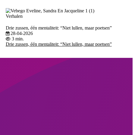
Verhalen
Drie zussen, één mentaliteit: “Niet lullen, maar poetsen”
28-04-2026
3 min.
Drie zussen, één mentaliteit: “Niet lullen, maar poetsen”