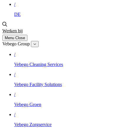
/
DE
Werken bij
Menu
Close
Vebego Group
/
Vebego Cleaning Services
/
Vebego Facility Solutions
/
Vebego Groen
/
Vebego Zorgservice