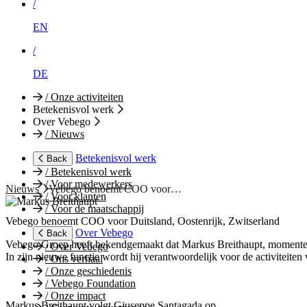
/
EN
/
DE
/
Onze activiteiten
Betekenisvol werk
Over Vebego
/
Nieuws
Betekenisvol werk
Back
/
Betekenisvol werk
/
Voor medewerkers
Nieuws
Vebego benoemt COO voor…
/
Voor klanten
/
Voor de maatschappij
Vebego benoemt COO voor Duitsland, Oostenrijk, Zwitserland
Over Vebego
Back
Vebego Groep heeft bekendgemaakt dat Markus Breithaupt, momenteel
/
Over Vebego
In zijn nieuwe functie wordt hij verantwoordelijk voor de activiteite
/
Ons verhaal
/
Onze geschiedenis
/
Vebego Foundation
/
Onze impact
Markus Breithaupt volgt Giuseppe Santagada op