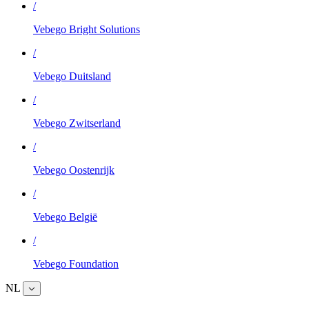
/
Vebego Bright Solutions
/
Vebego Duitsland
/
Vebego Zwitserland
/
Vebego Oostenrijk
/
Vebego België
/
Vebego Foundation
NL