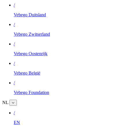
/
Vebego Duitsland
/
Vebego Zwitserland
/
Vebego Oostenrijk
/
Vebego België
/
Vebego Foundation
NL
/
EN