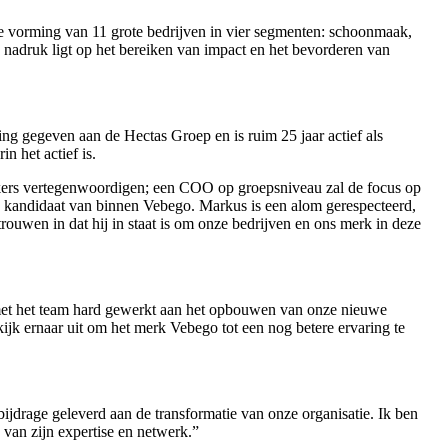
r de vorming van 11 grote bedrijven in vier segmenten: schoonmaak,
e nadruk ligt op het bereiken van impact en het bevorderen van
ing gegeven aan de Hectas Groep en is ruim 25 jaar actief als
n het actief is.
kers vertegenwoordigen; een COO op groepsniveau zal de focus op
en kandidaat van binnen Vebego. Markus is een alom gerespecteerd,
trouwen in dat hij in staat is om onze bedrijven en ons merk in deze
met het team hard gewerkt aan het opbouwen van onze nieuwe
kijk ernaar uit om het merk Vebego tot een nog betere ervaring te
jdrage geleverd aan de transformatie van onze organisatie. Ik ben
van zijn expertise en netwerk.”