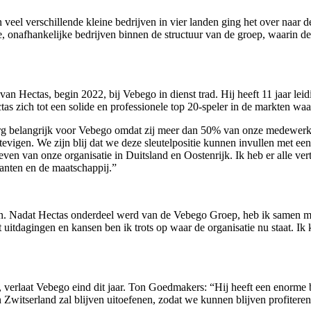
an veel verschillende kleine bedrijven in vier landen ging het over naa
e, onafhankelijke bedrijven binnen de structuur van de groep, waarin d
an Hectas, begin 2022, bij Vebego in dienst trad. Hij heeft 11 jaar leid
s zich tot een solide en professionele top 20-speler in de markten waari
erg belangrijk voor Vebego omdat zij meer dan 50% van onze medewer
evigen. We zijn blij dat we deze sleutelpositie kunnen invullen met e
ven van onze organisatie in Duitsland en Oostenrijk. Ik heb er alle ver
lanten en de maatschappij.”
gen. Nadat Hectas onderdeel werd van de Vebego Groep, heb ik samen 
uitdagingen en kansen ben ik trots op waar de organisatie nu staat. Ik 
erlaat Vebego eind dit jaar. Ton Goedmakers: “Hij heeft een enorme bi
witserland zal blijven uitoefenen, zodat we kunnen blijven profiteren 