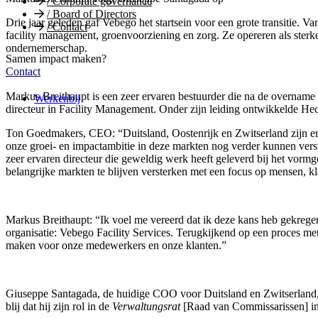
/
Corporate governance
/
Board of Directors
Drie jaar geleden gaf Vebego het startsein voor een grote transitie. V
/
Contact
facility management, groenvoorziening en zorg. Ze opereren als sterk
ondernemerschap.
Samen impact maken?
Contact
Markus Breithaupt is een zeer ervaren bestuurder die na de overname v
Werkenbij
directeur in Facility Management. Onder zijn leiding ontwikkelde Hecta
Ton Goedmakers, CEO: “Duitsland, Oostenrijk en Zwitserland zijn 
onze groei- en impactambitie in deze markten nog verder kunnen verst
zeer ervaren directeur die geweldig werk heeft geleverd bij het vormge
belangrijke markten te blijven versterken met een focus op mensen, k
Markus Breithaupt: “Ik voel me vereerd dat ik deze kans heb gekre
organisatie: Vebego Facility Services. Terugkijkend op een proces met 
maken voor onze medewerkers en onze klanten.”
Giuseppe Santagada, de huidige COO voor Duitsland en Zwitserland, v
blij dat hij zijn rol in de
Verwaltungsrat
[Raad van Commissarissen] in Z