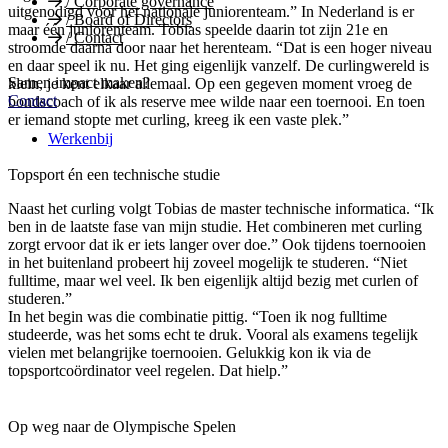
/
Corporate governance
uitgenodigd voor het nationale juniorenteam.” In Nederland is er
/
Board of Directors
maar één juniorenteam. Tobias speelde daarin tot zijn 21e en
/
Contact
stroomde daarna door naar het herenteam. “Dat is een hoger niveau
en daar speel ik nu. Het ging eigenlijk vanzelf. De curlingwereld is
Samen impact maken?
klein, je kent elkaar allemaal. Op een gegeven moment vroeg de
Contact
bondscoach of ik als reserve mee wilde naar een toernooi. En toen
er iemand stopte met curling, kreeg ik een vaste plek.”
Werkenbij
Topsport én een technische studie
Naast het curling volgt Tobias de master technische informatica. “Ik
ben in de laatste fase van mijn studie. Het combineren met curling
zorgt ervoor dat ik er iets langer over doe.” Ook tijdens toernooien
in het buitenland probeert hij zoveel mogelijk te studeren. “Niet
fulltime, maar wel veel. Ik ben eigenlijk altijd bezig met curlen of
studeren.”
In het begin was die combinatie pittig. “Toen ik nog fulltime
studeerde, was het soms echt te druk. Vooral als examens tegelijk
vielen met belangrijke toernooien. Gelukkig kon ik via de
topsportcoördinator veel regelen. Dat hielp.”
Op weg naar de Olympische Spelen