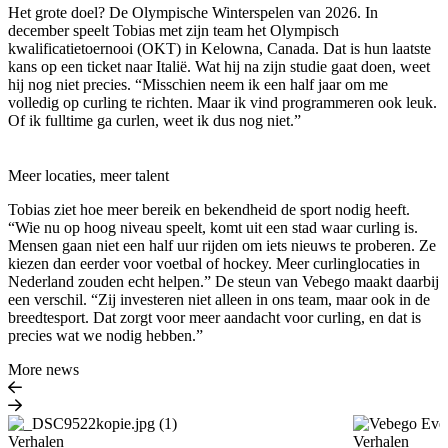
Het grote doel? De Olympische Winterspelen van 2026. In
december speelt Tobias met zijn team het Olympisch
kwalificatietoernooi (OKT) in Kelowna, Canada. Dat is hun laatste
kans op een ticket naar Italië. Wat hij na zijn studie gaat doen, weet
hij nog niet precies. “Misschien neem ik een half jaar om me
volledig op curling te richten. Maar ik vind programmeren ook leuk.
Of ik fulltime ga curlen, weet ik dus nog niet.”
Meer locaties, meer talent
Tobias ziet hoe meer bereik en bekendheid de sport nodig heeft.
“Wie nu op hoog niveau speelt, komt uit een stad waar curling is.
Mensen gaan niet een half uur rijden om iets nieuws te proberen. Ze
kiezen dan eerder voor voetbal of hockey. Meer curlinglocaties in
Nederland zouden echt helpen.” De steun van Vebego maakt daarbij
een verschil. “Zij investeren niet alleen in ons team, maar ook in de
breedtesport. Dat zorgt voor meer aandacht voor curling, en dat is
precies wat we nodig hebben.”
More news
Verhalen
Verhalen