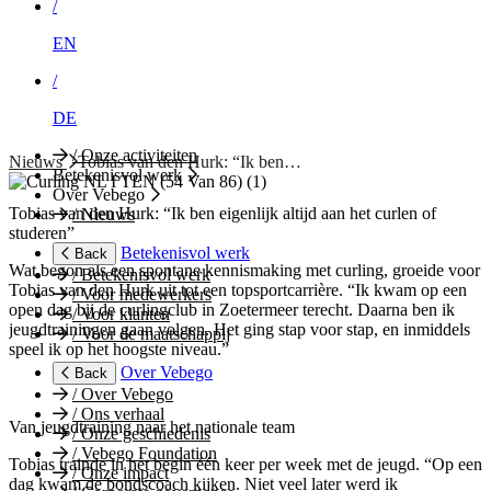
/
EN
/
DE
/
Onze activiteiten
Nieuws
Tobias van den Hurk: “Ik ben…
Betekenisvol werk
Over Vebego
Tobias van den Hurk: “Ik ben eigenlijk altijd aan het curlen of
/
Nieuws
studeren”
Betekenisvol werk
Back
Wat begon als een spontane kennismaking met curling, groeide voor
/
Betekenisvol werk
Tobias van den Hurk uit tot een topsportcarrière. “Ik kwam op een
/
Voor medewerkers
open dag bij de curlingclub in Zoetermeer terecht. Daarna ben ik
/
Voor klanten
jeugdtrainingen gaan volgen. Het ging stap voor stap, en inmiddels
/
Voor de maatschappij
speel ik op het hoogste niveau.”
Over Vebego
Back
/
Over Vebego
/
Ons verhaal
Van jeugdtraining naar het nationale team
/
Onze geschiedenis
/
Vebego Foundation
Tobias trainde in het begin één keer per week met de jeugd. “Op een
/
Onze impact
dag kwam de bondscoach kijken. Niet veel later werd ik