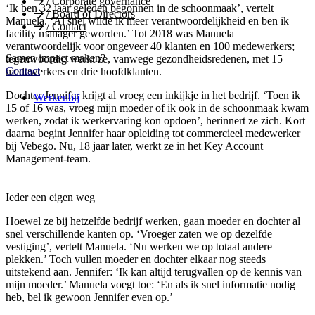
/
Corporate governance
‘Ik ben 32 jaar geleden begonnen in de schoonmaak’, vertelt
/
Board of Directors
Manuela. ‘Al snel wilde ik meer verantwoordelijkheid en ben ik
/
Contact
facility manager geworden.’ Tot 2018 was Manuela
verantwoordelijk voor ongeveer 40 klanten en 100 medewerkers;
Samen impact maken?
tegenwoordig werkt ze, vanwege gezondheidsredenen, met 15
Contact
medewerkers en drie hoofdklanten.
Dochter Jennifer krijgt al vroeg een inkijkje in het bedrijf. ‘Toen ik
Werkenbij
15 of 16 was, vroeg mijn moeder of ik ook in de schoonmaak kwam
werken, zodat ik werkervaring kon opdoen’, herinnert ze zich. Kort
daarna begint Jennifer haar opleiding tot commercieel medewerker
bij Vebego. Nu, 18 jaar later, werkt ze in het Key Account
Management-team.
Ieder een eigen weg
Hoewel ze bij hetzelfde bedrijf werken, gaan moeder en dochter al
snel verschillende kanten op. ‘Vroeger zaten we op dezelfde
vestiging’, vertelt Manuela. ‘Nu werken we op totaal andere
plekken.’ Toch vullen moeder en dochter elkaar nog steeds
uitstekend aan. Jennifer: ‘Ik kan altijd terugvallen op de kennis van
mijn moeder.’ Manuela voegt toe: ‘En als ik snel informatie nodig
heb, bel ik gewoon Jennifer even op.’