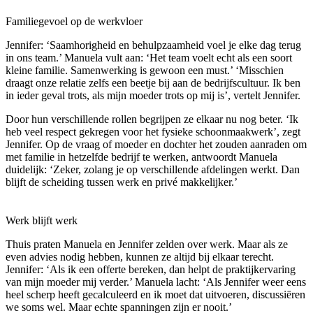
Familiegevoel op de werkvloer
Jennifer: ‘Saamhorigheid en behulpzaamheid voel je elke dag terug
in ons team.’ Manuela vult aan: ‘Het team voelt echt als een soort
kleine familie. Samenwerking is gewoon een must.’ ‘Misschien
draagt onze relatie zelfs een beetje bij aan de bedrijfscultuur. Ik ben
in ieder geval trots, als mijn moeder trots op mij is’, vertelt Jennifer.
Door hun verschillende rollen begrijpen ze elkaar nu nog beter. ‘Ik
heb veel respect gekregen voor het fysieke schoonmaakwerk’, zegt
Jennifer. Op de vraag of moeder en dochter het zouden aanraden om
met familie in hetzelfde bedrijf te werken, antwoordt Manuela
duidelijk: ‘Zeker, zolang je op verschillende afdelingen werkt. Dan
blijft de scheiding tussen werk en privé makkelijker.’
Werk blijft werk
Thuis praten Manuela en Jennifer zelden over werk. Maar als ze
even advies nodig hebben, kunnen ze altijd bij elkaar terecht.
Jennifer: ‘Als ik een offerte bereken, dan helpt de praktijkervaring
van mijn moeder mij verder.’ Manuela lacht: ‘Als Jennifer weer eens
heel scherp heeft gecalculeerd en ik moet dat uitvoeren, discussiëren
we soms wel. Maar echte spanningen zijn er nooit.’