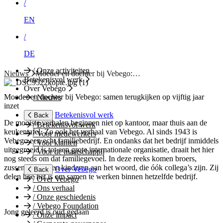
/
EN
/
DE
/
Onze activiteiten
Nieuws
Moeder en dochter bij Vebego:…
Betekenisvol werk
Over Vebego
Moeder en dochter bij Vebego: samen terugkijken op vijftig jaar
/
Nieuws
inzet
Betekenisvol werk
Back
De mooiste verhalen beginnen niet op kantoor, maar thuis aan de
/
Betekenisvol werk
keukentafel. Zo ook het verhaal van Vebego. Al sinds 1943 is
/
Voor medewerkers
Vebego een echt familiebedrijf. En ondanks dat het bedrijf inmiddels
/
Voor klanten
uitgegroeid is tot een grote internationale organisatie, draait het hier
/
Voor de maatschappij
nog steeds om dat familiegevoel. In deze reeks komen broers,
zussen, ouders en kinderen aan het woord, die óók collega’s zijn. Zij
Over Vebego
Back
delen hoe het is om samen te werken binnen hetzelfde bedrijf.
/
Over Vebego
/
Ons verhaal
/
Onze geschiedenis
/
Vebego Foundation
Jong geleerd is oud gedaan
/
Onze impact