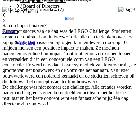
/
Corporate governance
/
Board of Directors
/
Contact
Samen impact maken?
Een groot succes van de dag was de LEGO Challenge. Studenten
Contact
kregen de opdracht om in twee- of drietallen na te denken over hoe
zij op dagelijkse basis een bijdragen kunnen leveren door op 10
Werkenbij
miljoen mensen een positieve impact te maken. Ze mochten
nadenken over hoe hun impact ‘footprint’ er uit zou komen te zien
en vertaalden dit in een conceptuele vorm van een LEGO
constructie. Er werd nagedacht over symboliek van kleurgebruik, de
grootte van het bouwwerk en de vorm die het aannam. Van ieder
bouwwerk werd een polaroid gemaakt en de studenten schreven bij
die foto wat het concept is achter hun bouwwerk.
De challenge was niet zomaar een challenge. Alle creaties worden
naderhand nog eens goed beoordeeld en het team met het beste
resultaat en het beste concept wint een fantastische prijs: één dag
directeur zijn van Yask!