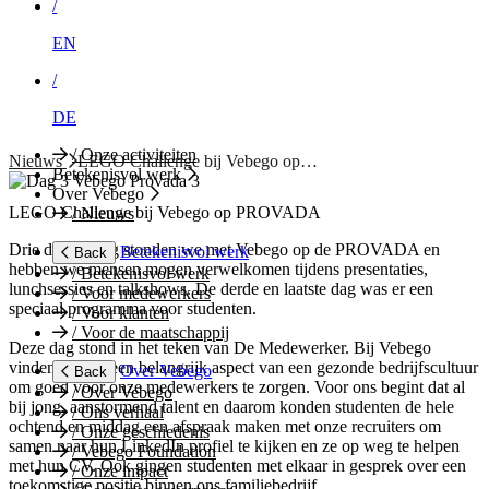
/
EN
/
DE
/
Onze activiteiten
Nieuws
LEGO Challenge bij Vebego op…
Betekenisvol werk
Over Vebego
LEGO Challenge bij Vebego op PROVADA
/
Nieuws
Drie dagen lang stonden we met Vebego op de PROVADA en
Betekenisvol werk
Back
hebben we mensen mogen verwelkomen tijdens presentaties,
/
Betekenisvol werk
lunchsessies en talkshows. De derde en laatste dag was er een
/
Voor medewerkers
speciaal programma voor studenten.
/
Voor klanten
/
Voor de maatschappij
Deze dag stond in het teken van De Medewerker. Bij Vebego
vinden we het een belangrijk aspect van een gezonde bedrijfscultuur
Over Vebego
Back
om goed voor onze medewerkers te zorgen. Voor ons begint dat al
/
Over Vebego
bij jong, aanstormend talent en daarom konden studenten de hele
/
Ons verhaal
ochtend en middag een afspraak maken met onze recruiters om
/
Onze geschiedenis
samen naar hun LinkedIn profiel te kijken en ze op weg te helpen
/
Vebego Foundation
met hun CV. Ook gingen studenten met elkaar in gesprek over een
/
Onze impact
toekomstige positie binnen ons familiebedrijf.