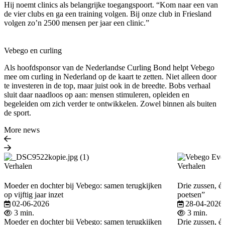
Hij noemt clinics als belangrijke toegangspoort. “Kom naar een van
de vier clubs en ga een training volgen. Bij onze club in Friesland
volgen zo’n 2500 mensen per jaar een clinic.”
Vebego en curling
Als hoofdsponsor van de Nederlandse Curling Bond helpt Vebego
mee om curling in Nederland op de kaart te zetten. Niet alleen door
te investeren in de top, maar juist ook in de breedte. Bobs verhaal
sluit daar naadloos op aan: mensen stimuleren, opleiden en
begeleiden om zich verder te ontwikkelen. Zowel binnen als buiten
de sport.
More news
Verhalen
Verhalen
Moeder en dochter bij Vebego: samen terugkijken
Drie zussen, éé
op vijftig jaar inzet
poetsen”
02-06-2026
28-04-2026
3 min.
3 min.
Moeder en dochter bij Vebego: samen terugkijken
Drie zussen, éé