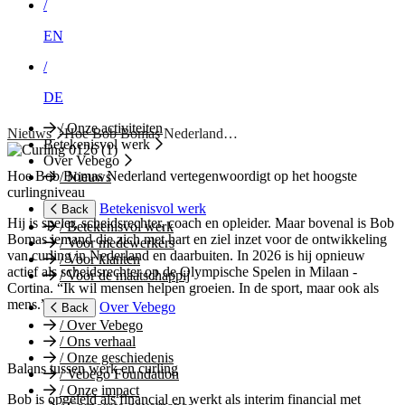
/
EN
/
DE
/
Onze activiteiten
Nieuws
Hoe Bob Bomas Nederland…
Betekenisvol werk
Over Vebego
Hoe Bob Bomas Nederland vertegenwoordigt op het hoogste
/
Nieuws
curlingniveau
Betekenisvol werk
Back
Hij is speler, scheidsrechter, coach en opleider. Maar bovenal is Bob
/
Betekenisvol werk
Bomas iemand die zich met hart en ziel inzet voor de ontwikkeling
/
Voor medewerkers
van curling in Nederland en daarbuiten. In 2026 is hij opnieuw
/
Voor klanten
actief als scheidsrechter op de Olympische Spelen in Milaan -
/
Voor de maatschappij
Cortina. “Ik wil mensen helpen groeien. In de sport, maar ook als
mens.”
Over Vebego
Back
/
Over Vebego
/
Ons verhaal
/
Onze geschiedenis
Balans tussen werk en curling
/
Vebego Foundation
/
Onze impact
Bob is opgeleid als financial en werkt als interim financial met