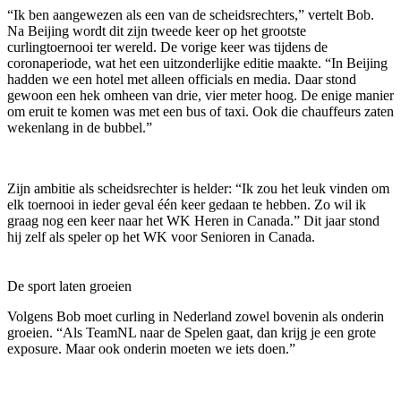
“Ik ben aangewezen als een van de scheidsrechters,” vertelt Bob.
Na Beijing wordt dit zijn tweede keer op het grootste
curlingtoernooi ter wereld. De vorige keer was tijdens de
coronaperiode, wat het een uitzonderlijke editie maakte. “In Beijing
hadden we een hotel met alleen officials en media. Daar stond
gewoon een hek omheen van drie, vier meter hoog. De enige manier
om eruit te komen was met een bus of taxi. Ook die chauffeurs zaten
wekenlang in de bubbel.”
Zijn ambitie als scheidsrechter is helder: “Ik zou het leuk vinden om
elk toernooi in ieder geval één keer gedaan te hebben. Zo wil ik
graag nog een keer naar het WK Heren in Canada.” Dit jaar stond
hij zelf als speler op het WK voor Senioren in Canada.
De sport laten groeien
Volgens Bob moet curling in Nederland zowel bovenin als onderin
groeien. “Als TeamNL naar de Spelen gaat, dan krijg je een grote
exposure. Maar ook onderin moeten we iets doen.”