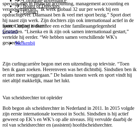
/
Corporate governance
specialisaties in financial accounting, management accounting en
/
Board of Directors
verandertrajecten. “Ik werk globaal 32 uur per week bij een
/
Contact
opdrachtgever. Daarnaast ben ik veel met sport bezig.” Sport doet
hij naast zijn werk. Zijn dochters zijn ook internationaal actief in de
Samen impact maken?
sport. Curling is daarmee een echte familieaangelegenheid
Contact
geworden. “Lisenka en ik zijn ook samen internationaal gestart,”
vertelde hij eerder. “We hebben samen verschillende WK's
gespeeld.”
Werkenbij
Zijn curlingcarrière begon met een uitzending op televisie. “Toen
ben ik gaan zoeken. Heerenveen was het dichtstbij. Sindsdien ben ik
er niet meer weggegaan.” De balans tussen werk en sport vindt hij
niet altijd makkelijk, maar het lukt.
Van scheidsrechter tot opleider
Bob begon als scheidsrechter in Nederland in 2011. In 2015 volgde
zijn eerste internationale toernooi in Sochi. Sindsdien is hij actief
geweest op EK’s en WK’s op alle niveaus. Hij vervulde daarbij de
rol van scheidsrechter en (assistent) hoofdscheidsrechter.