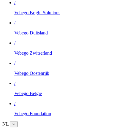
/
Vebego Bright Solutions
/
Vebego Duitsland
/
Vebego Zwitserland
/
Vebego Oostenrijk
/
Vebego België
/
Vebego Foundation
NL