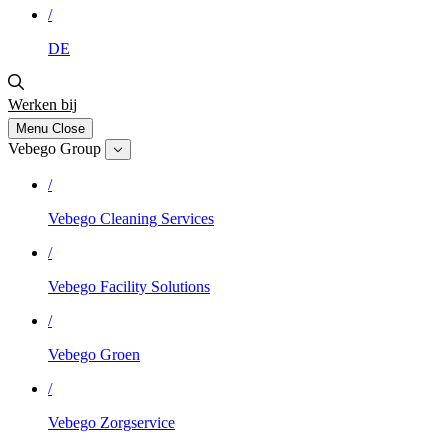
/
DE
Werken bij
Menu
Close
Vebego Group
/
Vebego Cleaning Services
/
Vebego Facility Solutions
/
Vebego Groen
/
Vebego Zorgservice