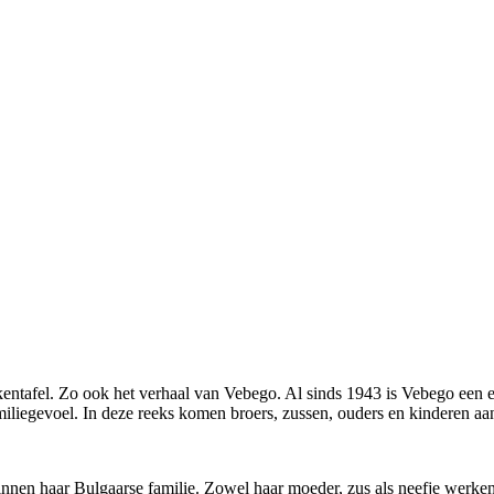
ntafel. Zo ook het verhaal van Vebego. Al sinds 1943 is Vebego een ech
familiegevoel. In deze reeks komen broers, zussen, ouders en kinderen aan
binnen haar Bulgaarse familie. Zowel haar moeder, zus als neefje werke