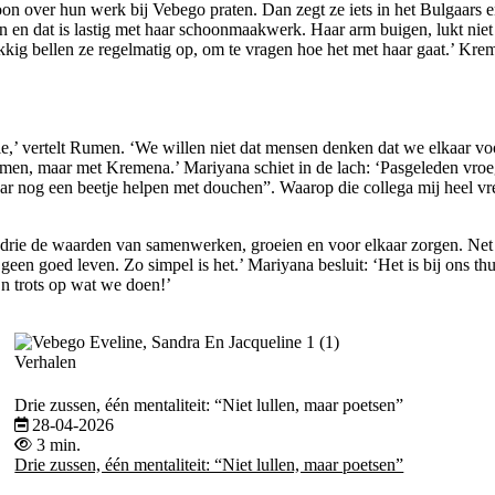
nzoon over hun werk bij Vebego praten. Dan zegt ze iets in het Bulgaars
eten en dat is lastig met haar schoonmaakwerk. Haar arm buigen, lukt nie
kig bellen ze regelmatig op, om te vragen hoe het met haar gaat.’ Kremen
ilie,’ vertelt Rumen. ‘We willen niet dat mensen denken dat we elkaar
en, maar met Kremena.’ Mariyana schiet in de lach: ‘Pasgeleden vroeg 
haar nog een beetje helpen met douchen”. Waarop die collega mij heel v
e drie de waarden van samenwerken, groeien en voor elkaar zorgen. Net
geen goed leven. Zo simpel is het.’ Mariyana besluit
: ‘Het is bij ons th
n trots op wat we doen!’
Verhalen
Drie zussen, één mentaliteit: “Niet lullen, maar poetsen”
28-04-2026
3 min.
Drie zussen, één mentaliteit: “Niet lullen, maar poetsen”