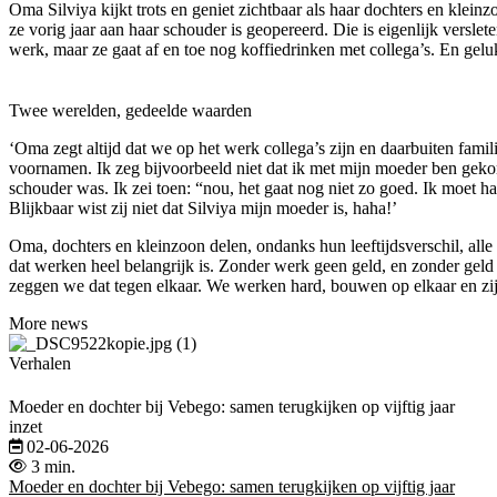
Oma Silviya kijkt trots en geniet zichtbaar als haar dochters en klei
ze vorig jaar aan haar schouder is geopereerd. Die is eigenlijk versl
werk, maar ze gaat af en toe nog koffiedrinken met collega’s. En geluk
Twee werelden, gedeelde waarden
‘Oma zegt altijd dat we op het werk collega’s zijn en daarbuiten fam
voornamen. Ik zeg bijvoorbeeld niet dat ik met mijn moeder ben gekom
schouder was. Ik zei toen: “nou, het gaat nog niet zo goed. Ik moet 
Blijkbaar wist zij niet dat Silviya mijn moeder is, haha!’
Oma, dochters en kleinzoon delen, ondanks hun leeftijdsverschil, all
dat werken heel belangrijk is. Zonder werk geen geld, en zonder geld 
zeggen we dat tegen elkaar. We werken hard, bouwen op elkaar en zij
More news
Verhalen
Moeder en dochter bij Vebego: samen terugkijken op vijftig jaar
inzet
02-06-2026
3 min.
Moeder en dochter bij Vebego: samen terugkijken op vijftig jaar