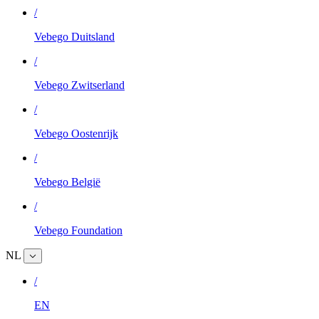
/
Vebego Duitsland
/
Vebego Zwitserland
/
Vebego Oostenrijk
/
Vebego België
/
Vebego Foundation
NL
/
EN