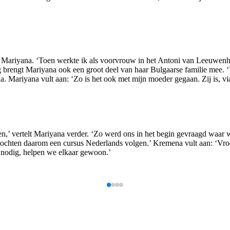
telt Mariyana. ‘Toen werkte ik als voorvrouw in het Antoni van Leeuwe
g brengt Mariyana ook een groot deel van haar Bulgaarse familie mee. 
na. Mariyana vult aan: ‘Zo is het ook met mijn moeder gegaan. Zij is, 
en,’ vertelt Mariyana verder. ‘Zo werd ons in het begin gevraagd waar
 mochten daarom een cursus Nederlands volgen.’ Kremena vult aan: ‘V
r nodig, helpen we elkaar gewoon.’