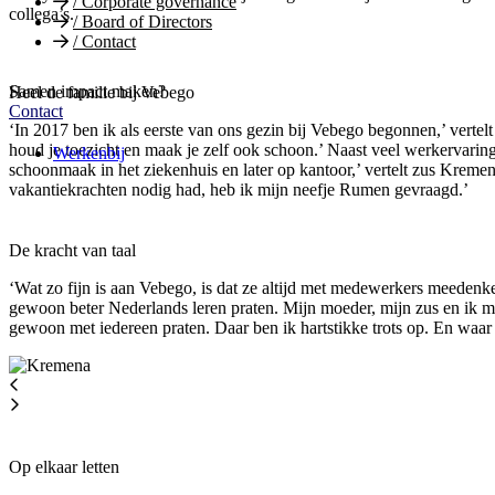
/
Corporate governance
collega’s.
/
Board of Directors
/
Contact
Samen impact maken?
Heel de familie bij Vebego
Contact
‘In 2017 ben ik als eerste van ons gezin bij Vebego begonnen,’ ver
houd je toezicht en maak je zelf ook schoon.’ Naast veel werkervarin
Werkenbij
schoonmaak in het ziekenhuis en later op kantoor,’ vertelt zus Kreme
vakantiekrachten nodig had, heb ik mijn neefje Rumen gevraagd.’
De kracht van taal
‘Wat zo fijn is aan Vebego, is dat ze altijd met medewerkers meedenk
gewoon beter Nederlands leren praten. Mijn moeder, mijn zus en ik
gewoon met iedereen praten. Daar ben ik hartstikke trots op. En waa
Op elkaar letten