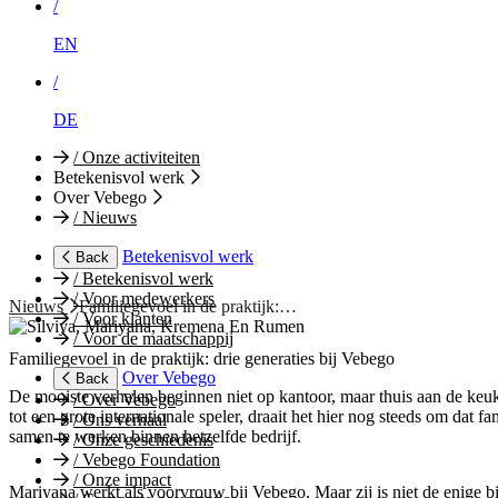
/
EN
/
DE
/
Onze activiteiten
Betekenisvol werk
Over Vebego
/
Nieuws
Betekenisvol werk
Back
/
Betekenisvol werk
/
Voor medewerkers
Nieuws
Familiegevoel in de praktijk:…
/
Voor klanten
/
Voor de maatschappij
Familiegevoel in de praktijk: drie generaties bij Vebego
Over Vebego
Back
De mooiste verhalen beginnen niet op kantoor, maar thuis aan de keuke
/
Over Vebego
tot een grote internationale speler, draait het hier nog steeds om dat 
/
Ons verhaal
samen te werken binnen hetzelfde bedrijf.
/
Onze geschiedenis
/
Vebego Foundation
/
Onze impact
Mariyana werkt als voorvrouw bij Vebego. Maar zij is niet de enige 