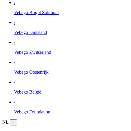
/
Vebego Bright Solutions
/
Vebego Duitsland
/
Vebego Zwitserland
/
Vebego Oostenrijk
/
Vebego België
/
Vebego Foundation
NL