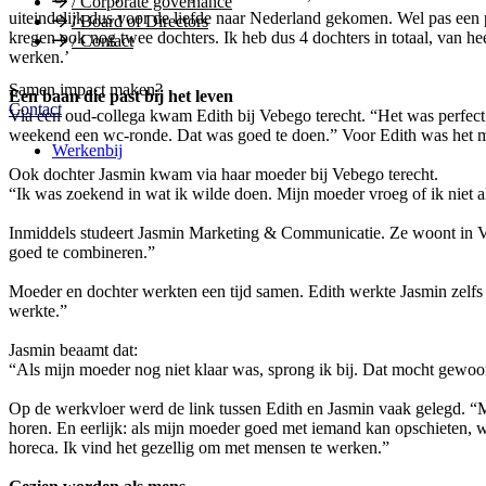
/
Corporate governance
uiteindelijk dus voor de liefde naar Nederland gekomen. Wel pas een 
/
Board of Directors
kregen ook nog twee dochters. Ik heb dus 4 dochters in totaal, van he
/
Contact
werken.’
Samen impact maken?
Een baan die past bij het leven
Contact
Via een oud-collega kwam Edith bij Vebego terecht. “Het was perfect: 
weekend een wc-ronde. Dat was goed te doen.” Voor Edith was het mee
Werkenbij
Ook dochter Jasmin kwam via haar moeder bij Vebego terecht.
“Ik was zoekend in wat ik wilde doen. Mijn moeder vroeg of ik niet al
Inmiddels studeert Jasmin Marketing & Communicatie. Ze woont in Vl
goed te combineren.”
Moeder en dochter werkten een tijd samen. Edith werkte Jasmin zelfs 
werkte.”
Jasmin beaamt dat:
“Als mijn moeder nog niet klaar was, sprong ik bij. Dat mocht gewoon
Op de werkvloer werd de link tussen Edith en Jasmin vaak gelegd. “Mens
horen. En eerlijk: als mijn moeder goed met iemand kan opschieten, weet
horeca. Ik vind het gezellig om met mensen te werken.”