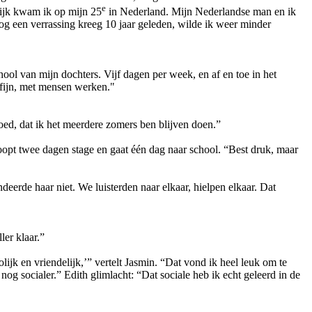
e
lijk kwam ik op mijn 25
in Nederland. Mijn Nederlandse man en ik
nog een verrassing kreeg 10 jaar geleden, wilde ik weer minder
hool van mijn dochters. Vijf dagen per week, en af en toe in het
 fijn, met mensen werken."
oed, dat ik het meerdere zomers ben blijven doen.”
opt twee dagen stage en gaat één dag naar school. “Best druk, maar
erde haar niet. We luisterden naar elkaar, hielpen elkaar. Dat
er klaar.”
ijk en vriendelijk,’” vertelt Jasmin. “Dat vond ik heel leuk om te
nog socialer.” Edith glimlacht: “Dat sociale heb ik echt geleerd in de