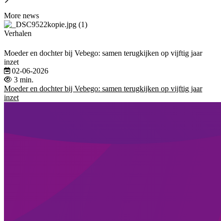
More news
Verhalen
Moeder en dochter bij Vebego: samen terugkijken op vijftig jaar
inzet
02-06-2026
3 min.
Moeder en dochter bij Vebego: samen terugkijken op vijftig jaar
inzet