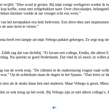
ijfel. “Hier word je gezien. Bij mijn vorige werkgever werkte ik twaal
kop koffie, soms met zelfgebakken taart. Over chocolaatjes, belangstell
rgeleken hiermee voelde ik me vroeger echt een wees.”
n van het kerstpakket een hele belevenis. Een drive-thru met stopmom
 de auto kerst te vieren.”
 oma heeft een lampje uit mijn Vebego-pakket gekregen. Ze zegt nog stee
 Edith zag dat van dichtbij. “Er kwam een collega, Emilia, die alleen
dag. Nu spreekt ze goed Nederlands. Dat vind ik zó mooi: ze willen je
 dag van de week erop. “De cliënten in de ouderenzorg vragen vaak welke
was.” Op de achterkant staan de dagen in het Spaans. “Dan leren ze dat
aat zien als ik straks klaar ben met studeren. Maar Vebego is groot. M
den ze ook terug op het werk. Bij Vebego zijn ze niet alleen collega’s. Z