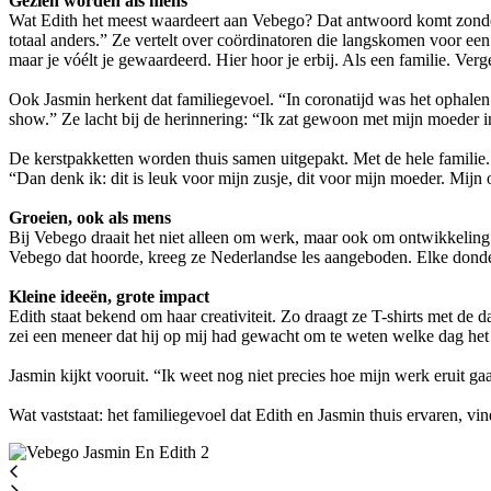
Gezien worden als mens
Wat Edith het meest waardeert aan Vebego? Dat antwoord komt zonder tw
totaal anders.” Ze vertelt over coördinatoren die langskomen voor een 
maar je vóélt je gewaardeerd. Hier hoor je erbij. Als een familie. Ve
Ook Jasmin herkent dat familiegevoel. “In coronatijd was het ophale
show.” Ze lacht bij de herinnering: “Ik zat gewoon met mijn moeder in
De kerstpakketten worden thuis samen uitgepakt. Met de hele familie.
“Dan denk ik: dit is leuk voor mijn zusje, dit voor mijn moeder. Mijn
Groeien, ook als mens
Bij Vebego draait het niet alleen om werk, maar ook om ontwikkeling.
Vebego dat hoorde, kreeg ze Nederlandse les aangeboden. Elke donder
Kleine ideeën, grote impact
Edith staat bekend om haar creativiteit. Zo draagt ze T-shirts met de
zei een meneer dat hij op mij had gewacht om te weten welke dag het 
Jasmin kijkt vooruit. “Ik weet nog niet precies hoe mijn werk eruit g
Wat vaststaat: het familiegevoel dat Edith en Jasmin thuis ervaren, vin