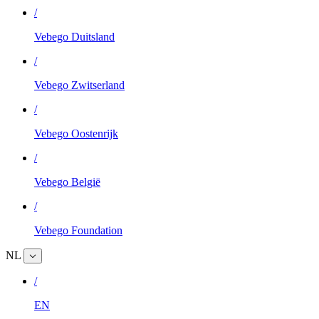
/
Vebego Duitsland
/
Vebego Zwitserland
/
Vebego Oostenrijk
/
Vebego België
/
Vebego Foundation
NL
/
EN