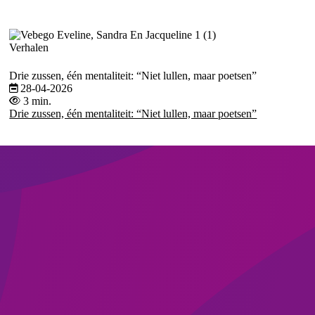
Verhalen
Drie zussen, één mentaliteit: “Niet lullen, maar poetsen”
28-04-2026
3 min.
Drie zussen, één mentaliteit: “Niet lullen, maar poetsen”