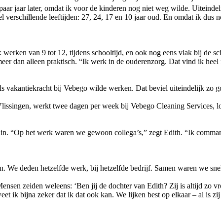
paar jaar later, omdat ik voor de kinderen nog niet weg wilde. Uiteinde
el verschillende leeftijden: 27, 24, 17 en 10 jaar oud. En omdat ik dus 
werken van 9 tot 12, tijdens schooltijd, en ook nog eens vlak bij de sc
r dan alleen praktisch. “Ik werk in de ouderenzorg. Dat vind ik heel
s vakantiekracht bij Vebego wilde werken. Dat beviel uiteindelijk zo g
issingen, werkt twee dagen per week bij Vebego Cleaning Services, lo
in. “Op het werk waren we gewoon collega’s,” zegt Edith. “Ik commande
. We deden hetzelfde werk, bij hetzelfde bedrijf. Samen waren we snell
en zeiden weleens: ‘Ben jij de dochter van Edith? Zij is altijd zo vrol
 ik bijna zeker dat ik dat ook kan. We lijken best op elkaar – al is zij 