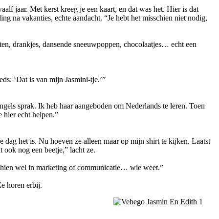
f jaar. Met kerst kreeg je een kaart, en dat was het. Hier is dat
ing na vakanties, echte aandacht. “Je hebt het misschien niet nodig,
enten, drankjes, dansende sneeuwpoppen, chocolaatjes… echt een
ds: ‘Dat is van mijn Jasmini-tje.’”
 Engels sprak. Ik heb haar aangeboden om Nederlands te leren. Toen
 hier echt helpen.”
 dag het is. Nu hoeven ze alleen maar op mijn shirt te kijken. Laatst
 ook nog een beetje,” lacht ze.
isschien wel in marketing of communicatie… wie weet.”
e horen erbij.