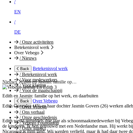
/
EN
/
DE
/
Onze activiteiten
Betekenisvol werk
Over Vebego
/
Nieuws
Betekenisvol werk
Back
/
Betekenisvol werk
/
Voor medewerkers
Nieuws
Edith en Jasmin: familie op…
/
Voor klanten
/
Voor de maatschappij
Edith en Jasmin: familie op het werk, en daarbuiten
Over Vebego
Back
Edith Gonzalez (45) en haar dochter Jasmin Govers (26) werken allebei
/
Over Vebego
/
Ons verhaal
/
Onze geschiedenis
Edith werkt inmiddels drie jaar als schoonmaakmedewerker bij Vebego 
/
Vebego Foundation
de kinderen. Ik ben getrouwd met een Nederlandse man. Hij werkt bij
/
Onze impact
Nicaragua is mijn land. Wij werden verliefd, maar ik had daar twee do