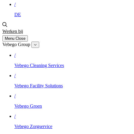
/
DE
Werken bij
Menu
Close
Vebego Group
/
Vebego Cleaning Services
/
Vebego Facility Solutions
/
Vebego Groen
/
Vebego Zorgservice