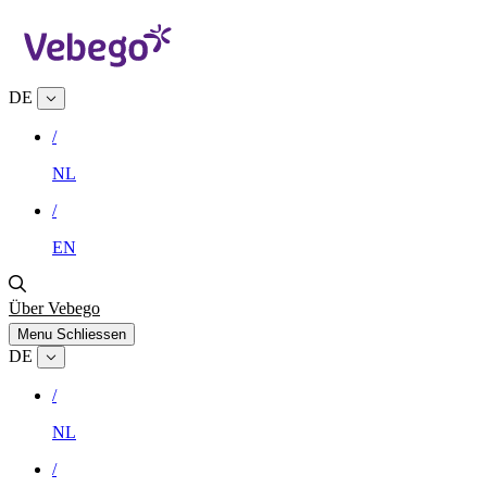
DE
/
NL
/
EN
Über Vebego
Menu
Schliessen
DE
/
NL
/