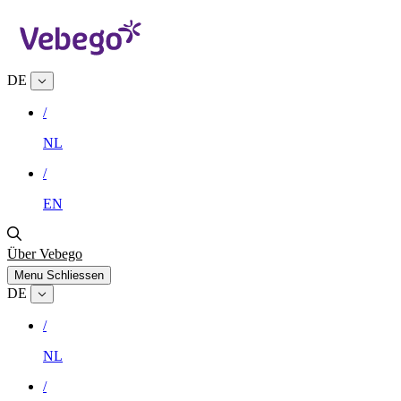
DE
/
NL
/
EN
Über Vebego
Menu
Schliessen
DE
/
NL
/