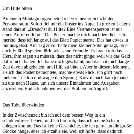
Um Hilfe bitten
An einem Montagmorgen betrat ich vor meiner Schicht den
Personalraum. Sofort fiel mir ein Poster ins Auge. In großen Lettern
stand darauf: „Brauchst du Hilfe? Eine Vertrauensperson ist nur
einen Anruf entfernt.“ Das Poster machte mich nachdenklich. Ich
merkte, dass ich lange auf das Blatt Papier starrte. Das hat etwas in
mir ausgelöst. Am Tag zuvor hatte mein kleiner Sohn gefragt, ob er
auch Fußball spielen dürfe wie seine Freunde. Es brach mir das
Herz, ihm sagen zu müssen, dass das nicht ginge, weil wir das Geld
dafür nicht hatten. Ich habe mich geschämt, und das hat mich lange
Zeit davon abgehalten, um Hilfe zu bitten. Aber in diesem Moment,
als ich das Poster betrachtete, machte etwas klick. Ich griff nach
meinem Telefon und wagte den Sprung. Kurz danach kam jemand
zu uns nach Hause, um sich unsere Einnahmen und Ausgaben
anzusehen. Endlich nahmen wir das Problem in Angriff.
Das Tabu überwinden
In der Zwischenzeit bin ich auf dem besten Weg in ein
schuldenfreies Leben, und ich bin froh, dass ich meine Scham
ablegen konnte. Das ist keine Geschichte, die ich gerne an die große
Glocke hänge, aber ich erzähle sie, weil ich hoffe, dass dadurch