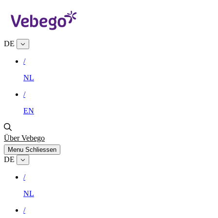
DE
/
NL
/
EN
Über Vebego
Menu
Schliessen
DE
/
NL
/