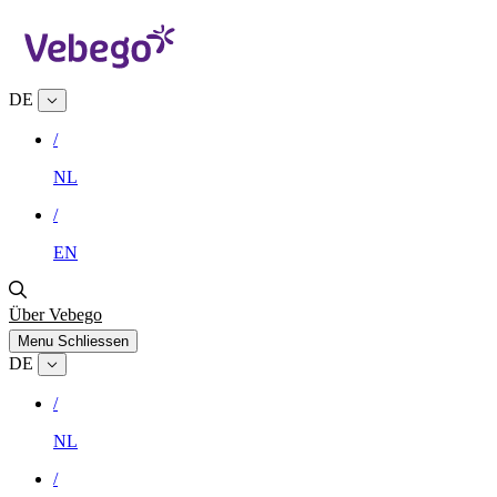
DE
/
NL
/
EN
Über Vebego
Menu
Schliessen
DE
/
NL
/