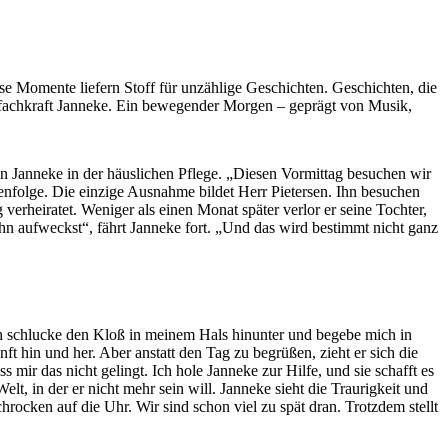
se Momente liefern Stoff für unzählige Geschichten. Geschichten, die
legefachkraft Janneke. Ein bewegender Morgen – geprägt von Musik,
gin Janneke in der häuslichen Pflege. „Diesen Vormittag besuchen wir
henfolge. Die einzige Ausnahme bildet Herr Pietersen. Ihn besuchen
verheiratet. Weniger als einen Monat später verlor er seine Tochter,
ihn aufweckst“, fährt Janneke fort. „Und das wird bestimmt nicht ganz
ch schlucke den Kloß in meinem Hals hinunter und begebe mich in
nft hin und her. Aber anstatt den Tag zu begrüßen, zieht er sich die
mir das nicht gelingt. Ich hole Janneke zur Hilfe, und sie schafft es
t, in der er nicht mehr sein will. Janneke sieht die Traurigkeit und
rocken auf die Uhr. Wir sind schon viel zu spät dran. Trotzdem stellt