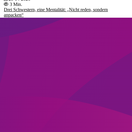
3 Min.
Drei Schwestern, eine Mentalität: „Nicht reden, sondern
anpacken“