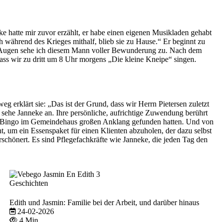
ke hatte mir zuvor erzählt, er habe einen eigenen Musikladen gehabt
 während des Krieges mithalf, blieb sie zu Hause.“ Er beginnt zu
 den Augen sehe ich diesem Mann voller Bewunderung zu. Nach dem
ass wir zu dritt um 8 Uhr morgens „Die kleine Kneipe“ singen.
erklärt sie: „Das ist der Grund, dass wir Herrn Pietersen zuletzt
 sehe Janneke an. Ihre persönliche, aufrichtige Zuwendung berührt
beim Bingo im Gemeindehaus großen Anklang gefunden hatten. Und von
t, um ein Essenspaket für einen Klienten abzuholen, der dazu selbst
erschönert. Es sind Pflegefachkräfte wie Janneke, die jeden Tag den
Geschichten
Edith und Jasmin: Familie bei der Arbeit, und darüber hinaus
24-02-2026
4 Min.