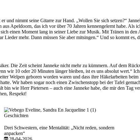
 er und nimmt seine Gitarre zur Hand. „Wollen Sie sich setzen?“ Janne
 aus Apeldoorn, das ich vor über 70 Jahren kennengelernt habe. Als ich
liert sich einen Moment lang in seiner Liebe zur Musik. Mit Tränen in
paar Lieder mehr. Dann müssen Sie aber mitsingen.“ Und so kommt es, d
ker. Die Zeit scheint Janneke nicht mehr zu kümmern. Auf dem Rückweg 
 wir 10 oder 20 Minuten länger bleiben, ist es uns absolut wert.“ Ich
ser weiter Welpen geboren worden waren und dass ihre Häkelarbeiten 
n hatte. Wir haben sogar noch einen Zwischenstopp bei der Tafel gemach
alt bin wie Herr Pietersen – auch eine Janneke habe, die mir den Tag v
hen, Respekt!
Geschichten
Drei Schwestern, eine Mentalität: „Nicht reden, sondern
anpacken“
28-04-2026