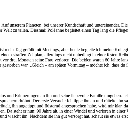
. Auf unserem Planeten, bei unserer Kundschaft und untereinander. Die
 der Welt zu teilen. Diesmal: Poléanne begleitet einen Tag lang die Pf
ist mein Tag gefüllt mit Meetings, aber heute begleite ich meine Kolle
einem straffen Zeitplan, allerdings nicht unbedingt in einer festen Rei
at vor drei Monaten seine Frau verloren. Die beiden waren 60 Jahre lang 
er gestorben war. „Gleich – am späten Vormittag – möchte ich, dass du 
otos und Erinnerungen an ihn und seine liebevolle Familie umgeben. I
prechern dröhnt. Der erste Versuch: Ich tippe ihn an und rüttelte ihn sa
t, ihn angetippt und flüsternd angesprochen habe, wird mir klar, dass 
Da steht er nun: 90 Jahre alt, in einer Windel und verloren in einer Wel
d wäscht ihn. Nachdem sie ihn gut versorgt hat, schaut sie etwas ersch