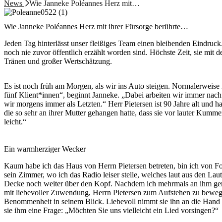
News
Wie Janneke Poléannes Herz mit…
Wie Janneke Poléannes Herz mit ihrer Fürsorge berührte…
Jeden Tag hinterlässt unser fleißiges Team einen bleibenden Eindruck
noch nie zuvor öffentlich erzählt worden sind. Höchste Zeit, sie mit
Tränen und großer Wertschätzung.
Es ist noch früh am Morgen, als wir ins Auto steigen. Normalerweise 
fünf Klient*innen“, beginnt Janneke. „Dabei arbeiten wir immer nach 
wir morgens immer als Letzten.“ Herr Pietersen ist 90 Jahre alt und h
die so sehr an ihrer Mutter gehangen hatte, dass sie vor lauter Kumm
leicht.“
Ein warmherziger Wecker
Kaum habe ich das Haus von Herrn Pietersen betreten, bin ich von F
sein Zimmer, wo ich das Radio leiser stelle, welches laut aus den Lauts
Decke noch weiter über den Kopf. Nachdem ich mehrmals an ihm gerüttel
mit liebevoller Zuwendung, Herrn Pietersen zum Aufstehen zu bewegen. 
Benommenheit in seinem Blick. Liebevoll nimmt sie ihn an die Hand un
sie ihm eine Frage: „Möchten Sie uns vielleicht ein Lied vorsingen?“