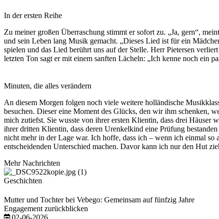
In der ersten Reihe
Zu meiner großen Überraschung stimmt er sofort zu. „Ja, gern“, meint
und sein Leben lang Musik gemacht. „Dieses Lied ist für ein Mädchen
spielen und das Lied berührt uns auf der Stelle. Herr Pietersen ver
letzten Ton sagt er mit einem sanften Lächeln: „Ich kenne noch ein 
Minuten, die alles verändern
An diesem Morgen folgen noch viele weitere holländische Musikklassi
besuchen. Dieser eine Moment des Glücks, den wir ihm schenken, wenn
mich zutiefst. Sie wusste von ihrer ersten Klientin, dass drei Häu
ihrer dritten Klientin, dass deren Urenkelkind eine Prüfung bestande
nicht mehr in der Lage war. Ich hoffe, dass ich – wenn ich einmal so 
entscheidenden Unterschied machen. Davor kann ich nur den Hut zie
Mehr Nachrichten
Geschichten
Mutter und Tochter bei Vebego: Gemeinsam auf fünfzig Jahre
Engagement zurückblicken
02-06-2026