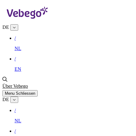
DE
/
NL
/
EN
Über Vebego
Menu
Schliessen
DE
/
NL
/