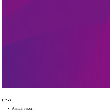
Links
Annual report