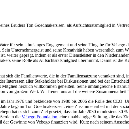
nes Bruders Ton Goedmakers sen. als Aufsichtsratsmitglied in Vertret
ater für sein jahrelanges Engagement und seine Hingabe für Vebego da
 an. Sein Unternehmergeist und seine Kreativität haben wesentlich zum
st, weiter geprägt, indem er als erster Dienstleister in den Niederland
ers seine Rolle als Aufsichtsratsmitglied übernimmt. Damit ist die Ko
t sich die Familienwerte, die in der Familiensatzung verankert sind, i
er Interessen aller Stakeholder bei Diskussionen und bei der Entschei
Mitglied herzlich willkommen geheißen. Seine umfangreiche Erfahrung
tion von großem Wert. Wir freuen uns auf die weitere Zusammenarbeit.
im Jahr 1976 und bekleidete von 1980 bis 2006 die Rolle des CEO. Un
r Jahre begann Ton Goedmakers sen. eine Zusammenarbeit mit der sozia
Vebego hat es sich zum Ziel gesetzt, dass im Jahr 2030 mindestens 30
außerdem die
Vebego Foundation
, eine unabhängige Stiftung, die das Zi
il der Gewinne von Vebego finanziert wird. Kurz nach seinem Ausschei