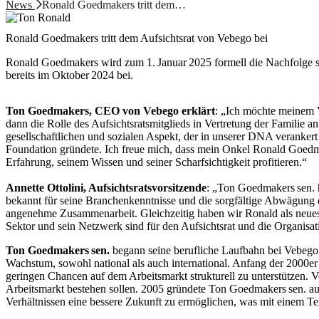
News
Ronald Goedmakers tritt dem…
Ronald Goedmakers tritt dem Aufsichtsrat von Vebego bei
Ronald Goedmakers wird zum 1. Januar 2025 formell die Nachfolge sei
bereits im Oktober 2024 bei.
Ton Goedmakers, CEO von Vebego erklärt
:
„Ich möchte meinem V
dann die Rolle des Aufsichtsratsmitglieds in Vertretung der Familie
gesellschaftlichen und sozialen Aspekt, der in unserer DNA verankert i
Foundation gründete. Ich freue mich, dass mein Onkel Ronald Goedmak
Erfahrung, seinem Wissen und seiner Scharfsichtigkeit profitieren.“
Annette Ottolini, Aufsichtsratsvorsitzende
:
„Ton Goedmakers sen. ha
bekannt für seine Branchenkenntnisse und die sorgfältige Abwägung d
angenehme Zusammenarbeit. Gleichzeitig haben wir Ronald als neues 
Sektor und sein Netzwerk sind für den Aufsichtsrat und die Organisa
Ton Goedmakers sen.
begann seine berufliche Laufbahn bei Vebego 
Wachstum, sowohl national als auch international. Anfang der 2000e
geringen Chancen auf dem Arbeitsmarkt strukturell zu unterstützen. 
Arbeitsmarkt bestehen sollen. 2005 gründete Ton Goedmakers sen. 
Verhältnissen eine bessere Zukunft zu ermöglichen, was mit einem Te