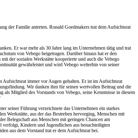
ung der Familie antreten. Ronald Goedmakers trat dem Aufsichtsrat
nken. Er war mehr als 30 Jahre lang im Unternehmen tätig und trat
 Wachstum von Vebego beigetragen. Darüber hinaus hat er den
en mit der sozialen Werkstätte kooperierte und auch die Vebego
ntinuität gewährleistet und wird Vebego weiterhin von seiner
m Aufsichtsrat immer vor Augen gehalten. Er ist im Aufsichtsrat
dungsfindung. Wir danken ihm für seinen wertvollen Beitrag und die
 als Mitglied des Vorstands von Vebego, seine Kenntnisse in diesem
“
ter seiner Führung verzeichnete das Unternehmen ein starkes
len Werkstätte, aus der das Bestreben hervorging, Menschen mit
 % der Belegschaft aus Menschen mit geringen Chancen am
el verfolgt, Kindern und Jugendlichen aus benachteiligten
den aus dem Vorstand trat er dem Aufsichtsrat bei.