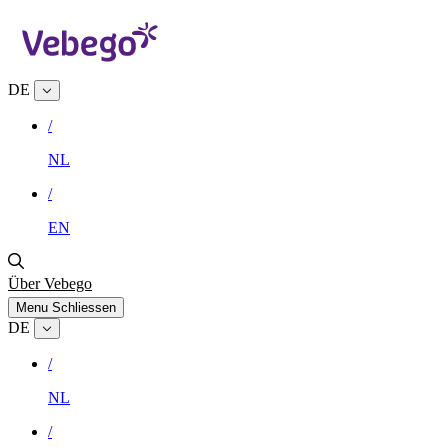
DE
/
NL
/
EN
Über Vebego
Menu
Schliessen
DE
/
NL
/