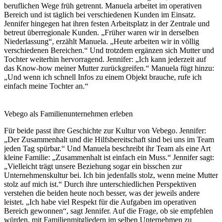
beruflichen Wege früh getrennt. Manuela arbeitet im operativen
Bereich und ist täglich bei verschiedenen Kunden im Einsatz.
Jennifer hingegen hat ihren festen Arbeitsplatz in der Zentrale und
betreut überregionale Kunden. „Früher waren wir in derselben
Niederlassung“, erzählt Manuela. „Heute arbeiten wir in völlig
verschiedenen Bereichen.“ Und trotzdem ergänzen sich Mutter und
Tochter weiterhin hervorragend. Jennifer: „Ich kann jederzeit auf
das Know-how meiner Mutter zurückgreifen.“ Manuela fügt hinzu:
„Und wenn ich schnell Infos zu einem Objekt brauche, rufe ich
einfach meine Tochter an.“
Vebego als Familienunternehmen erleben
Für beide passt ihre Geschichte zur Kultur von Vebego. Jennifer:
„Der Zusammenhalt und die Hilfsbereitschaft sind bei uns im Team
jeden Tag spürbar.“ Und Manuela beschreibt ihr Team als eine Art
kleine Familie: „Zusammenhalt ist einfach ein Muss.“ Jennifer sagt:
„Vielleicht trägt unsere Beziehung sogar ein bisschen zur
Unternehmenskultur bei. Ich bin jedenfalls stolz, wenn meine Mutter
stolz auf mich ist.“ Durch ihre unterschiedlichen Perspektiven
verstehen die beiden heute noch besser, was der jeweils andere
leistet. „Ich habe viel Respekt für die Aufgaben im operativen
Bereich gewonnen“, sagt Jennifer. Auf die Frage, ob sie empfehlen
würden, mit Familienmitgliedern im selben Unternehmen zu