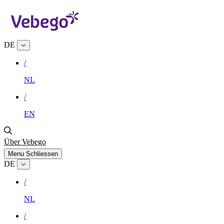
DE
/
NL
/
EN
Über Vebego
Menu
Schliessen
DE
/
NL
/