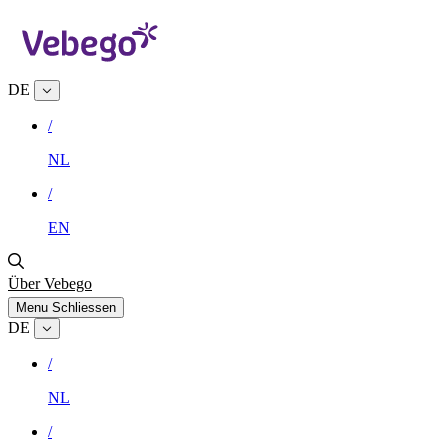
DE
/
NL
/
EN
Über Vebego
Menu
Schliessen
DE
/
NL
/