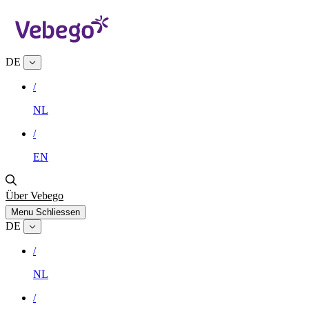
DE
/
NL
/
EN
Über Vebego
Menu
Schliessen
DE
/
NL
/